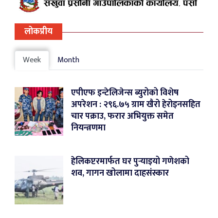
लोकप्रीय
Week
Month
एपीएफ इन्टेलिजेन्स ब्युरोको विशेष
अपरेशन : २९६.७५ ग्राम खैरो हेरोइनसहित
चार पक्राउ, फरार अभियुक्त समेत
नियन्त्रणमा
हेलिकप्टरमार्फत घर पुर्‍याइयो गणेशको
शव, गागन खोलामा दाहसंस्कार