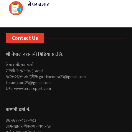
सेयर बजार
Contact Us
श्री नेपाल दशनामी मिडिया प्रा.लि.
ठेगान: वीरगंज, पर्सा
सम्पर्क नं: ९८४५०३५०५४
९८२७२६५५०४ इमेल:
giridipendra23@gmail.com
teraireport23@gmail.com
URL: www.teraireport.com
कम्पनी दर्ता नं.
३७५७२२/०८२–०८३
आमसञ्चार प्राधिकरण, मधेश प्रदेश