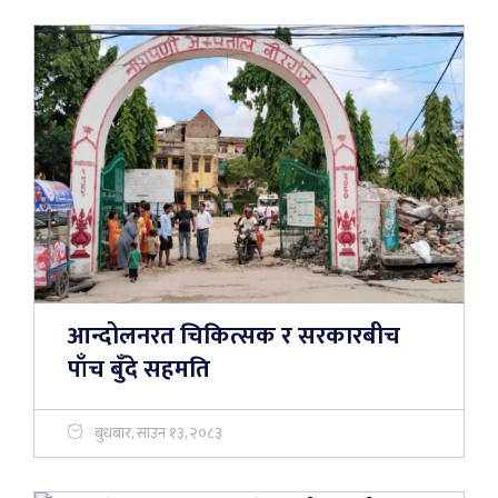
आन्दोलनरत चिकित्सक र सरकारबीच
पाँच बुँदे सहमति
बुधबार, साउन १३, २०८३