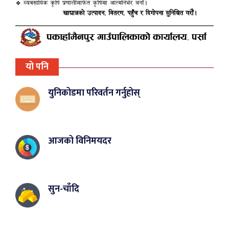
यो पनि
युनिकोडमा परिवर्तन गर्नुहोस्
आजको विनिमयदर
सुन-चाँदि