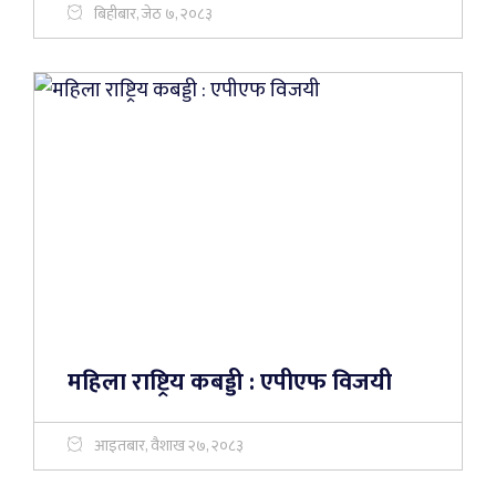
बिहीबार, जेठ ७, २०८३
महिला राष्ट्रिय कबड्डी : एपीएफ विजयी
आइतबार, वैशाख २७, २०८३