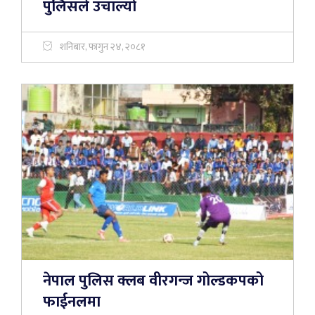
पुलिसले उचाल्यो
शनिबार, फागुन २४, २०८१
नेपाल पुलिस क्लब वीरगन्ज गोल्डकपको
फाईनलमा