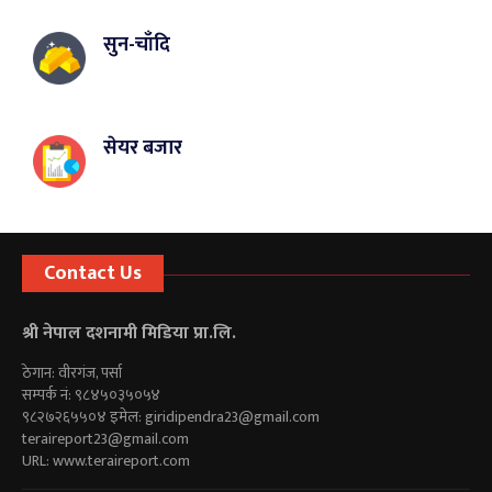
सुन-चाँदि
सेयर बजार
Contact Us
श्री नेपाल दशनामी मिडिया प्रा.लि.
ठेगान: वीरगंज, पर्सा
सम्पर्क नं: ९८४५०३५०५४
९८२७२६५५०४ इमेल:
giridipendra23@gmail.com
teraireport23@gmail.com
URL: www.teraireport.com