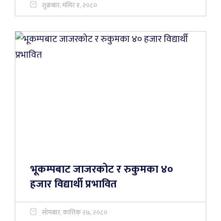
शुक्रबार, मंसिर १, २०८०
भूकम्पबाट जाजरकोट र रुकुमका ४०
हजार विद्यार्थी प्रभावित
सोमबार, कात्तिक २७, २०८०