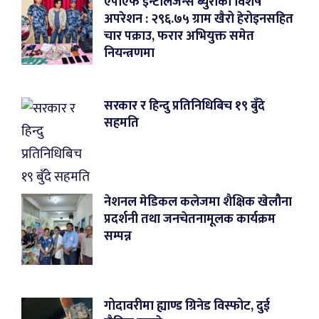
एपीएफ इन्टेलिजेन्स ब्युरोको विशेष
अपरेशन : २९६.७५ ग्राम खैरो हेरोइनसहित
चार पक्राउ, फरार अभियुक्त समेत
नियन्त्रणमा
सरकार र हिन्दु प्रतिनिधिबिच १९ बुँदे
सहमति
नेशनल मेडिकल कलेजमा शैक्षिक खेलौना
प्रदर्शनी तथा जनचेतनामूलक कार्यक्रम
सम्पन्न
गोदावरीमा ह्याण्ड ग्रिनेड विस्फोट, दुई