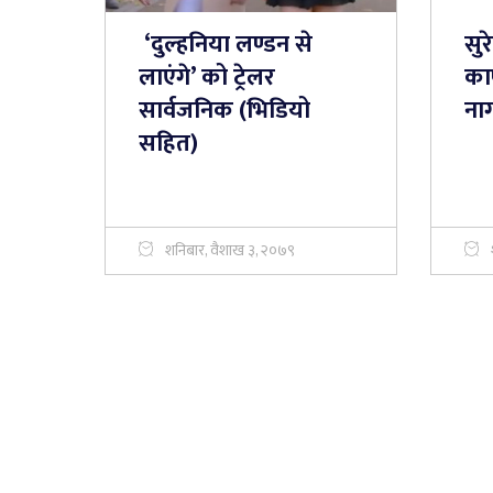
‘दुल्हनिया लण्डन से
सु
लाएंगे’ को ट्रेलर
का
सार्वजनिक (भिडियो
ना
सहित)
शनिबार, वैशाख ३, २०७९