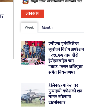
लोकप्रीय
गर
Week
Month
एपीएफ इन्टेलिजेन्स
ब्युरोको विशेष अपरेशन
: २९६.७५ ग्राम खैरो
हेरोइनसहित चार
पक्राउ, फरार अभियुक्त
समेत नियन्त्रणमा
हेलिकप्टरमार्फत घर
पुर्‍याइयो गणेशको शव,
गागन खोलामा
दाहसंस्कार