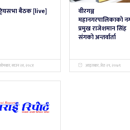
्ट्रियसभा बैठक [live]
वीरगञ्ज
महानगरपालिकाको न
प्रमुख राजेशमान सिंह
संगको अन्तर्वार्ता
सोमबार, साउन २१, २०८१
आइतबार, जेठ २९, २०७९