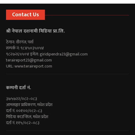
Contact Us
श्री नेपाल दशनामी मिडिया प्रा.लि.
ठेगान: वीरगंज, पर्सा
सम्पर्क नं: ९८४५०३५०५४
९८२७२६५५०४ इमेल:
giridipendra23@gmail.com
teraireport23@gmail.com
URL: www.teraireport.com
कम्पनी दर्ता नं.
३७५७२२/०८२–०८३
आमसञ्चार प्राधिकरण, मधेश प्रदेश
दर्ता नं. ००१००/०८२–८३
मिडिया काउन्सिल, मधेश प्रदेश
दर्ता नं. ११५/०८२–०८३