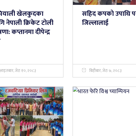
ियाली खेलकुदका
सहिद कपको उपाधि पर
ि नेपाली क्रिकेट टोली
जिल्लालाई
णा: कप्तानमा दीपेन्द्र
ी
आइतबार, जेठ १०, २०८३
बिहीबार, जेठ ७, २०८३