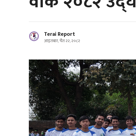
वीक २०८२ उद्
Terai Report
आइतबार, चैत २२, २०८२