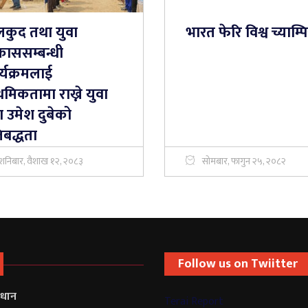
लकुद तथा युवा
भारत फेरि विश्व च्याम्
काससम्बन्धी
्यक्रमलाई
ाथमिकतामा राख्ने युवा
ा उमेश दुबेको
तिबद्धता
शनिबार, वैशाख १२, २०८३
सोमबार, फागुन २५, २०८२
Follow us on Twiitter
्रधान
Terai Report