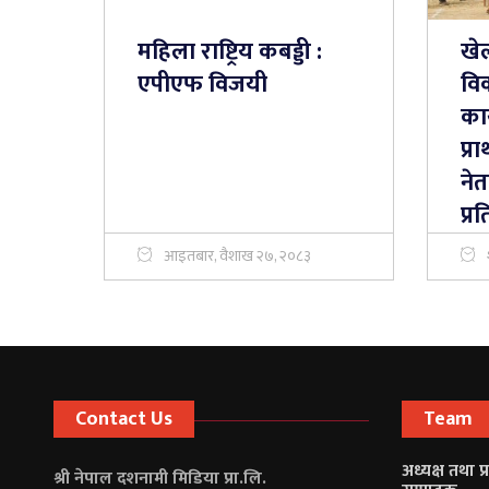
महिला राष्ट्रिय कबड्डी :
खे
एपीएफ विजयी
वि
कार
प्र
नेत
प्र
आइतबार, वैशाख २७, २०८३
Contact Us
Team
अध्यक्ष तथा प
श्री नेपाल दशनामी मिडिया प्रा.लि.