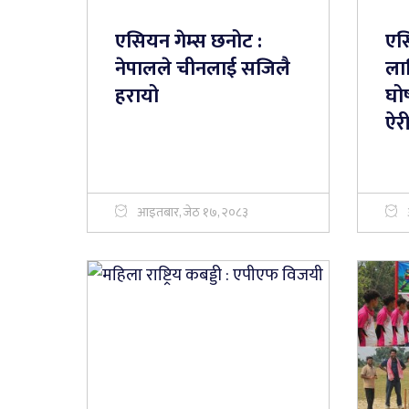
एसियन गेम्स छनोट :
एस
नेपालले चीनलाई सजिलै
लाग
हरायो
घोष
ऐर
आइतबार, जेठ १७, २०८३