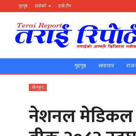
गृहपृष्ठ
हाम्रोबारे
हाम्रो टीम
गृहपृष्ठ
समाचार
राजन
खेलकुद
नेशनल मेडिकल कल