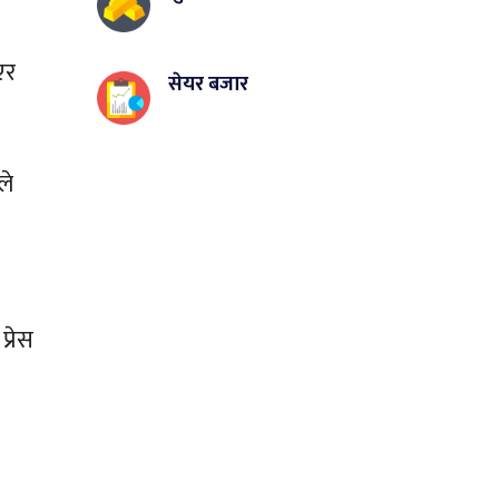
एर
सेयर बजार
ले
्रेस