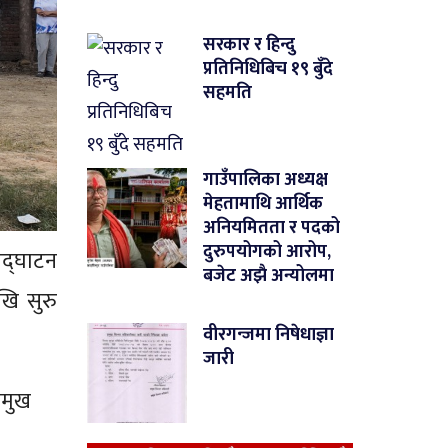
सरकार र हिन्दु
प्रतिनिधिबिच १९ बुँदे
सहमति
गाउँपालिका अध्यक्ष
मेहतामाथि आर्थिक
अनियमितता र पदको
दुरुपयोगको आरोप,
उद्घाटन
बजेट अझै अन्योलमा
खि सुरु
वीरगन्जमा निषेधाज्ञा
जारी
रमुख