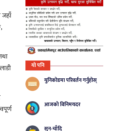
 जहाँ
,
 तथा
यो पनि
ेलाडी
युनिकोडमा परिवर्तन गर्नुहोस्
ट
आजको विनिमयदर
वपूर्ण
सुन-चाँदि