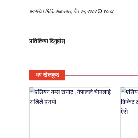
प्रकाशित मिति: आइतबार, चैत २२, २०८२
१८:१३
प्रतिक्रिया दिनुहोस्
थप खेलकुद