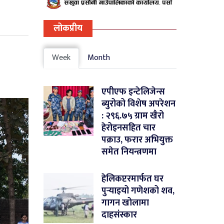
लोकप्रीय
Week
Month
एपीएफ इन्टेलिजेन्स
ब्युरोको विशेष अपरेशन
: २९६.७५ ग्राम खैरो
हेरोइनसहित चार
पक्राउ, फरार अभियुक्त
समेत नियन्त्रणमा
हेलिकप्टरमार्फत घर
पुर्‍याइयो गणेशको शव,
गागन खोलामा
दाहसंस्कार