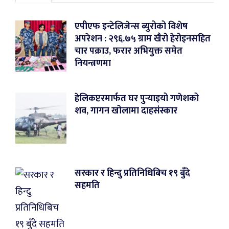
एपीएफ इन्टेलिजेन्स ब्युरोको विशेष
अपरेशन : २९६.७५ ग्राम खैरो हेरोइनसहित
चार पक्राउ, फरार अभियुक्त समेत
नियन्त्रणमा
हेलिकप्टरमार्फत घर पुर्‍याइयो गणेशको
शव, गागन खोलामा दाहसंस्कार
सरकार र हिन्दु प्रतिनिधिबिच १९ बुँदे
सहमति