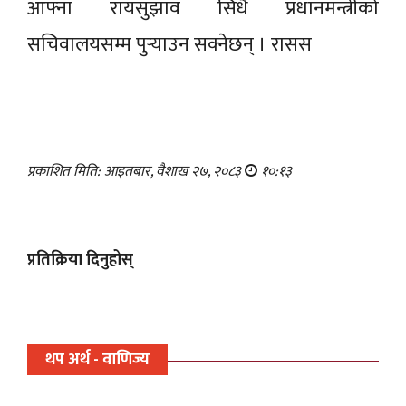
आफ्ना रायसुझाव सिधै प्रधानमन्त्रीको
सचिवालयसम्म पुर्‍याउन सक्नेछन् । रासस
प्रकाशित मिति: आइतबार, वैशाख २७, २०८३
१०:१३
प्रतिक्रिया दिनुहोस्
थप अर्थ - वाणिज्य