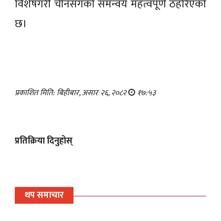
विशेषगरी चीनसँगको समन्वय महत्वपूर्ण ठहरिएको
छ।
प्रकाशित मिति: बिहीबार, असार २६, २०८२
१७:५३
प्रतिक्रिया दिनुहोस्
थप समाचार