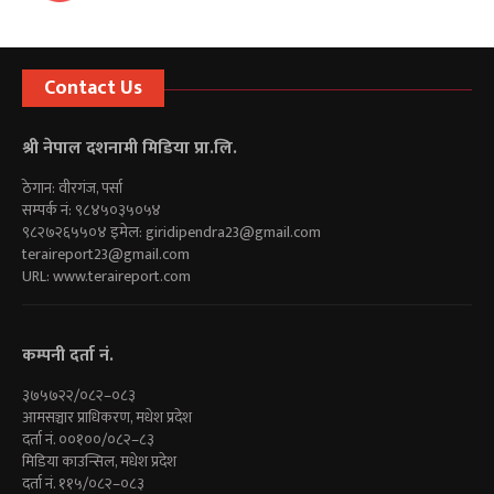
Contact Us
श्री नेपाल दशनामी मिडिया प्रा.लि.
ठेगान: वीरगंज, पर्सा
सम्पर्क नं: ९८४५०३५०५४
९८२७२६५५०४ इमेल:
giridipendra23@gmail.com
teraireport23@gmail.com
URL: www.teraireport.com
कम्पनी दर्ता नं.
३७५७२२/०८२–०८३
आमसञ्चार प्राधिकरण, मधेश प्रदेश
दर्ता नं. ००१००/०८२–८३
मिडिया काउन्सिल, मधेश प्रदेश
दर्ता नं. ११५/०८२–०८३