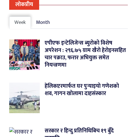
लोकप्रीय
Week
Month
एपीएफ इन्टेलिजेन्स ब्युरोको विशेष
अपरेशन : २९६.७५ ग्राम खैरो हेरोइनसहित
चार पक्राउ, फरार अभियुक्त समेत
नियन्त्रणमा
हेलिकप्टरमार्फत घर पुर्‍याइयो गणेशको
शव, गागन खोलामा दाहसंस्कार
सरकार र हिन्दु प्रतिनिधिबिच १९ बुँदे