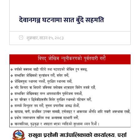
देवानगञ्ज घटनामा सात बुँदे सहमति
शुक्रबार, साउन १५, २०८३