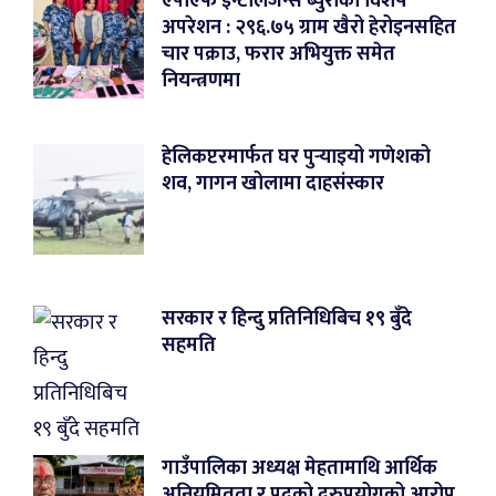
एपीएफ इन्टेलिजेन्स ब्युरोको विशेष
अपरेशन : २९६.७५ ग्राम खैरो हेरोइनसहित
चार पक्राउ, फरार अभियुक्त समेत
नियन्त्रणमा
हेलिकप्टरमार्फत घर पुर्‍याइयो गणेशको
शव, गागन खोलामा दाहसंस्कार
सरकार र हिन्दु प्रतिनिधिबिच १९ बुँदे
सहमति
गाउँपालिका अध्यक्ष मेहतामाथि आर्थिक
अनियमितता र पदको दुरुपयोगको आरोप,