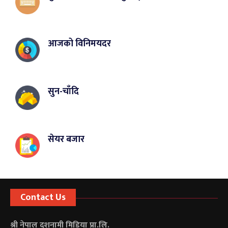
आजको विनिमयदर
सुन-चाँदि
सेयर बजार
Contact Us
श्री नेपाल दशनामी मिडिया प्रा.लि.