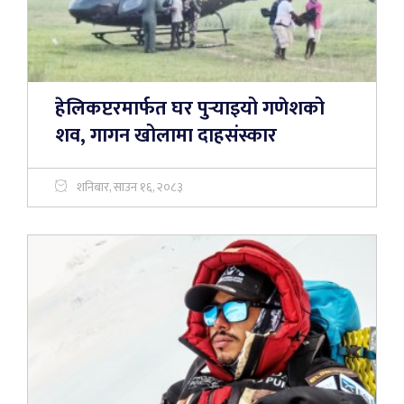
हेलिकप्टरमार्फत घर पुर्‍याइयो गणेशको
शव, गागन खोलामा दाहसंस्कार
शनिबार, साउन १६, २०८३